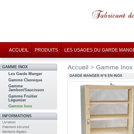
ACCUEIL
PRODUITS
LES USAGES DU GARDE MANG
Accueil
>
Gamme Inox
GAMME INOX
Les Garde Manger
GARDE MANGER N°6 EN INOX
Gamme Classique
Gamme
Jambon/Saucisson
Gamme Fruitier
Légumier
Gamme Inox
INFORMATIONS
Livraison
Paiement sécurisé
Mentions légales