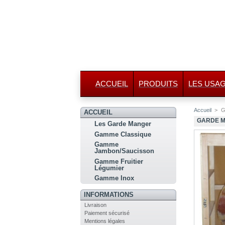
ACCUEIL
PRODUITS
LES USA
Accueil
>
G
ACCUEIL
GARDE M
Les Garde Manger
Gamme Classique
Gamme
Jambon/Saucisson
Gamme Fruitier
Légumier
Gamme Inox
INFORMATIONS
Livraison
Paiement sécurisé
Mentions légales