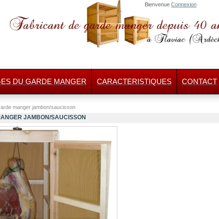
Bienvenue
Connexion
GES DU GARDE MANGER
CARACTERISTIQUES
CONTACT
arde manger jambon/saucisson
ANGER JAMBON/SAUCISSON